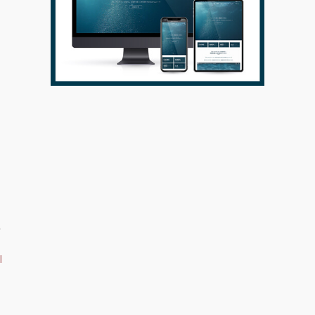
と
お
く