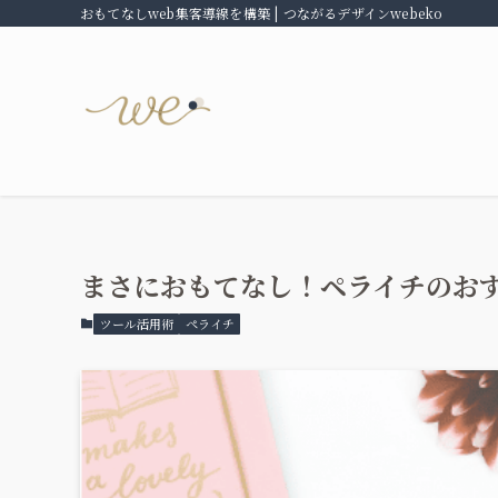
おもてなしweb集客導線を構築 | つながるデザインwebeko
まさにおもてなし！ペライチのお
ツール活用術
ペライチ