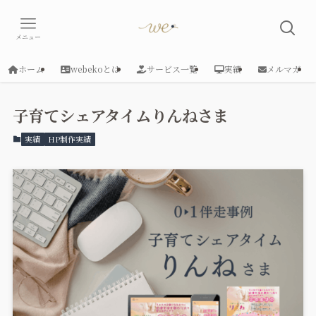
メニュー
ホーム
webekoとは
サービス一覧
実績
メルマガ
子育てシェアタイムりんねさま
実績
HP制作実績